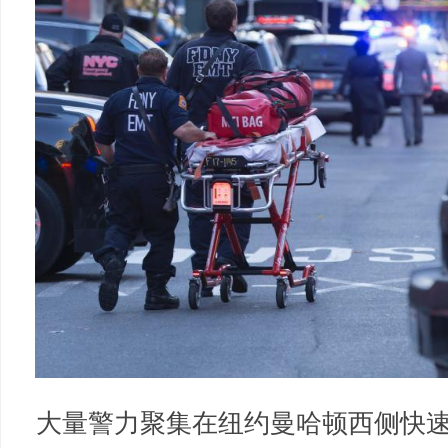
大量警力聚集在纽约曼哈顿西侧快