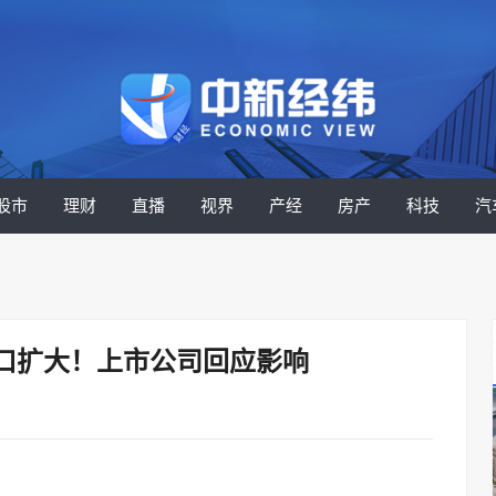
股市
理财
直播
视界
产经
房产
科技
汽
口扩大！上市公司回应影响