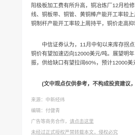
阳极板加工费有所升高，铜冶炼厂12月检
线、铜板带、铜管、黄铜棒产能开工率较上
铜制杆产能开工率较上周持平，铜价走高抑
中信证券认为，11月中旬以来库存拐点已
铜价有望加速迈向12000美元/吨。展望明
振，供给缺口有望拉阔60%，预计12000美
(文中观点仅供参考，不构成投资建议，
来源：中新经纬
编辑：付健青
广告等商务合作，
请点击这里
未经过正式授权严禁转载本文，侵权必究