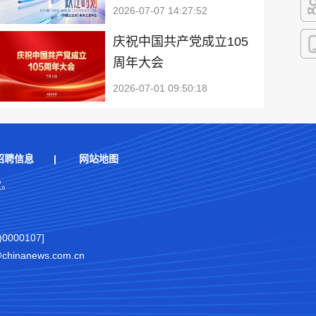
2026-07-07 14:27:52
快
庆祝中国共产党成立105
周年大会
客
2026-07-01 09:50:18
招聘信息
|
网站地图
权。
000107]
nanews.com.cn