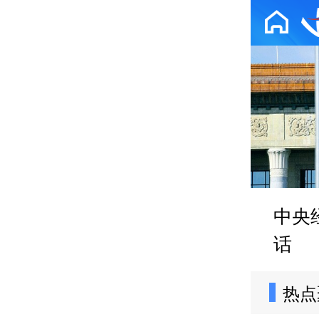
中央
话
热点