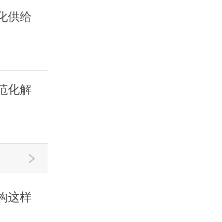
化供给
范化解
构这样