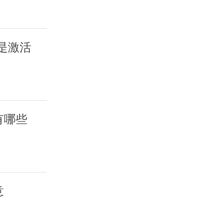
是激活
有哪些
意