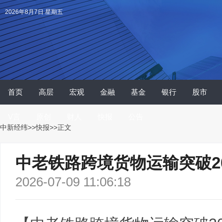
2026年8月7日 星期五
首页
高层
宏观
金融
基金
银行
股市
V言
原创
财人
快报
公告
中新经纬
>>
快报
>>正文
中老铁路跨境货物运输突破20
2026-07-09 11:06:18