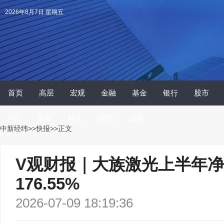
2026年8月7日 星期五
首页
高层
宏观
金融
基金
银行
股市
V言
原创
财人
快报
公告
中新经纬
>>
快报
>>正文
V观财报｜大族激光上半年净利
176.55%
2026-07-09 18:19:36