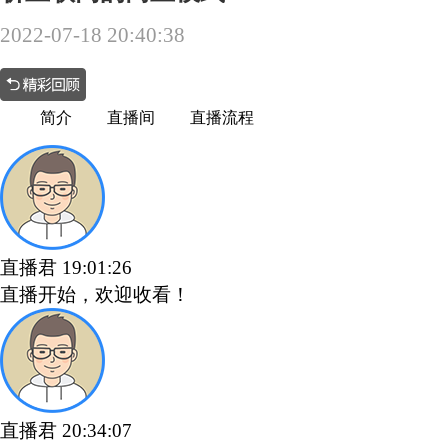
2022-07-18 20:40:38
简介
直播间
直播流程
直播君
19:01:26
直播开始，欢迎收看！
直播君
20:34:07