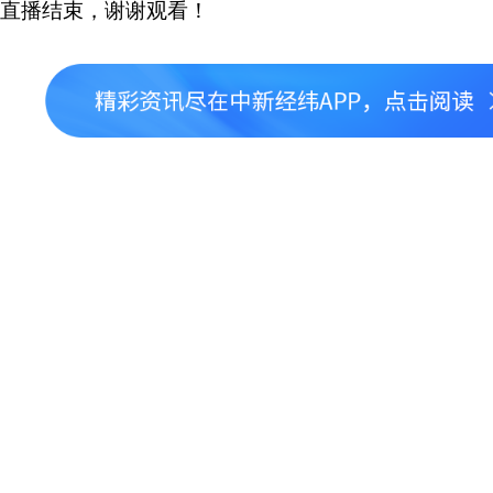
直播结束，谢谢观看！