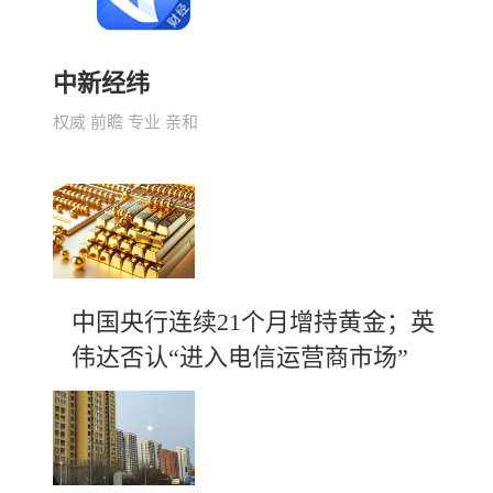
中新经纬
权威 前瞻 专业 亲和
中国央行连续21个月增持黄金；英
伟达否认“进入电信运营商市场”