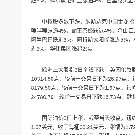
超5%，科尔黛伦矿业涨逾4%，巴里克黄金
中概股多数下跌，纳斯达克中国金龙指数跌
哩哔哩跌逾4%，霸王茶姬跌近4%，金山云
阿里巴巴跌近3%，阿特斯太阳能涨近5%，
近3%，华住集团涨超2%。
欧洲三大股指3日全线下跌。英国伦敦股市
10314.59点，较前一交易日下跌26.97点
8179.50点，较前一交易日下跌1.67点，
24780.79，较前一交易日下跌16.73点，跌
国际油价3日上涨。截至当天收盘，纽约
1.07美元，收于每桶63.21美元，涨幅为1