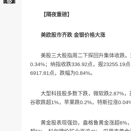
【隔夜重磅】
美欧股市齐跌 金银价格大涨
美股三大股指周二下探回升集体收跌。道指收跌
0.34%；纳指收跌336.92点，报23255.1
6917.81点，跌幅为0.84%。
大型科技股多数下跌，微软跌2.87%，英
谷歌跌超1%，苹果跌0.2%，特斯拉涨0.04
黄金股表现强劲，盎格鲁黄金涨超6%，泛