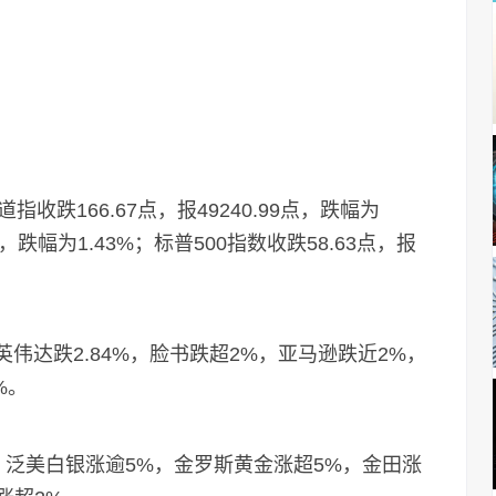
166.67点，报49240.99点，跌幅为
9点，跌幅为1.43%；标普500指数收跌58.63点，报
伟达跌2.84%，脸书跌超2%，亚马逊跌近2%，
%。
美白银涨逾5%，金罗斯黄金涨超5%，金田涨