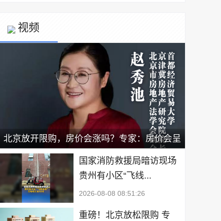
视频
北京放开限购，房价会涨吗？专家：房价会呈
现小幅上涨，新政有利于二手房出售｜宅男财
国家消防救援局暗访现场
贵州有小区“飞线...
经
2026-08-08 08:51:26
重磅！北京放松限购 专