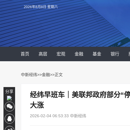
2026年8月8日 星期六
首页
高层
宏观
金融
基金
银行
中新经纬
>>
金融
>>正文
分享
经纬早班车｜美联邦政府部分“
大涨
2026-02-04 06:53:33 中新经纬