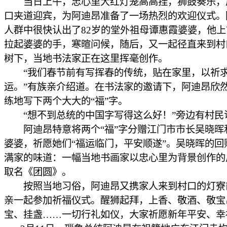
当日上午，忠心里大红灯笼高高挂，狮鼓奏乐，
口夹道迎宾，为阿迪昂准备了一场热烈的欢迎仪式。
人群中很快认出了82岁的堂外祖母谭惠霞婆婆，他
拉起婆婆的手，寒暄问候，随后，又一起径直来到村
树下，当地书法家正在这里挥毫创作。
“我们春节前有写挥春的传统，贴在家里，以祈
运。”有族亲介绍道。在书法家的邀请下，阿迪昂欣
练地写下两个大大的“福”字。
“想不到总统的中国字写得这么好！”旁边有村民
阿迪昂特意将两个“福”字分赠江门市市长吴晓晖
婆婆，祈愿她们“福运临门，平安顺遂”。吴晓晖的回
满家的味道：一幅当地书画家以忠心里为背景创作的
取名《团圆》。
按照当地习俗，阿迪昂又携家人来到村口的灯寮
亲一起参加祈福仪式。醒狮起拜，上香、敬酒、敬宝
宝、挂盏……一切行礼如仪，大家祈愿新年平安、幸