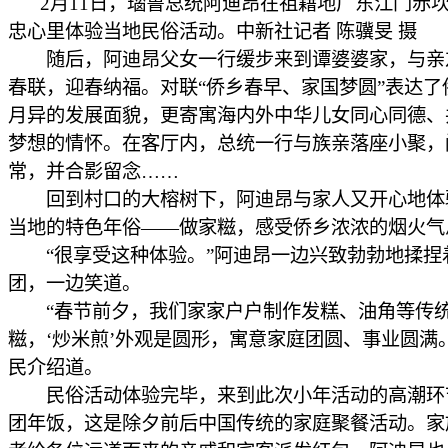
2月11日，瑙鲁总统阿迪昂在祖籍地广东江门赤
忠心里体验当地民俗活动。中新社记者 陈骥旻 摄
随后，阿迪昂父女一行缓步来到谭婆婆家，与亲
春联，迎春纳福。对联“侨乡春早、家国梦圆”表达了
月异的发展面貌，更寄寓海内外中华儿女同心同德、
梦想的情怀。在客厅内，总统一行与族亲落座小聚，
常，并合影留念……
回到村口的大榕树下，阿迪昂与家人又开心地体
当地的特色年俗——做家糍，感受侨乡浓浓的烟火气
“很享受这种体验。”阿迪昂一边兴致勃勃地揉捏
团，一边笑道。
“春节前夕，我们家家户户制作发糕、油角等传
糍，‘炒米煎’外观是圆形，寓意家庭团圆、事业圆满
民介绍道。
民俗活动体验完毕，来到此次小年活动的高潮环
团年饭，这是除夕前后中国传统的家庭聚餐活动。家