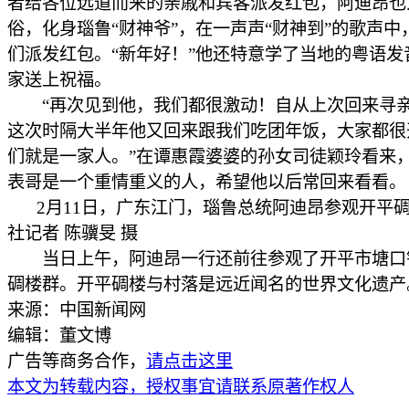
者给各位远道而来的亲戚和宾客派发红包，阿迪昂也
俗，化身瑙鲁“财神爷”，在一声声“财神到”的歌声中
们派发红包。“新年好！”他还特意学了当地的粤语发
家送上祝福。
“再次见到他，我们都很激动！自从上次回来寻
这次时隔大半年他又回来跟我们吃团年饭，大家都很
们就是一家人。”在谭惠霞婆婆的孙女司徒颖玲看来
表哥是一个重情重义的人，希望他以后常回来看看。
2月11日，广东江门，瑙鲁总统阿迪昂参观开平
社记者 陈骥旻 摄
当日上午，阿迪昂一行还前往参观了开平市塘口
碉楼群。开平碉楼与村落是远近闻名的世界文化遗产。
来源：中国新闻网
编辑：董文博
广告等商务合作，
请点击这里
本文为转载内容，授权事宜请联系原著作权人