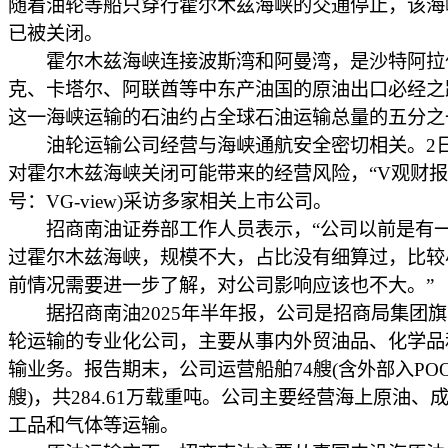
随着油轮等船只穿行霍尔木兹海峡的交通停止，该海
已被关闭。
霍尔木兹海峡连接波斯湾和阿曼湾，是沙特阿拉
克、卡塔尔、阿联酋等中东产油国的原油出口必经之
这一海峡运输的石油约占全球石油运输总量的五分之
油轮运输公司经营与海峡通航安全密切相关。2
对霍尔木兹海峡关闭可能带来的经营风险，“V观财报”
号：VG-view)采访多家相关上市公司。
招商南油证券部工作人员表示，“公司以前是有
过霍尔木兹海峡，规模不大，占比没有细算过，比较
前情况需要进一步了解，对公司影响应该也不大。”
据招商南油2025年半年报，公司是招商局集团旗
轮运输的专业化公司，主要从事内外贸油品、化学品
输业务。报告期末，公司运营船舶74艘(含外部入POO
艘)，共284.61万载重吨。公司主要经营海上原油、
工品和气体等运输。