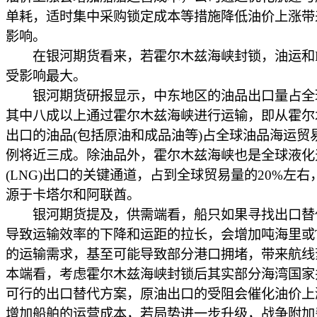
单耗，适时集中采购锁定成本等措施降低油价上涨带
影响。
在银河期货看来，若霍尔木兹海峡封锁，油运和L
受影响最大。
银河期货研报显示，中东地区的油品出口量占全球
其中八成以上通过霍尔木兹海峡进行运输，即从霍尔
出口的油品(包括原油和成品油等)占全球油品海运贸
例将近三成。除油品外，霍尔木兹海峡也是全球液化
(LNG)出口的关键通道，占到全球贸易量的20%左右
源于卡塔尔和阿联酋。
银河期货提及，供需端看，船只如果寻找出口替
导致运输效率的下降和运距的拉长，会增加吨海里或T
的运输需求，基至可能导致部分港口拥堵，带来航线
本端看，考虑霍尔木兹海峡封锁后其实部分海湾国家
可行的出口替代方案，原油出口的受阻会催化油价上
增加船舶的运营成本，若局势进一步升级，战争附加