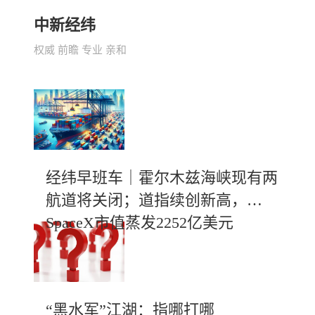
中新经纬
权威 前瞻 专业 亲和
经纬早班车｜霍尔木兹海峡现有两
航道将关闭；道指续创新高，
SpaceX市值蒸发2252亿美元
“黑水军”江湖：指哪打哪