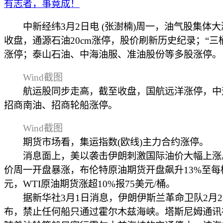
有志者，事竟成！
中新经纬3月2日电 (张澍楠)周一，油气股集体大
收盘，通源石油20cm涨停，股价刷新历史纪录；“三
涨停；泰山石油、中海油服、准油股份等多股涨停。
Wind截图
航运股同步走高，截至收盘，国航远洋涨停，中
招商南油、招商轮船涨停。
Wind截图
期货市场看，集运指数(欧线)主力合约涨停。
消息面上，美以袭击伊朗刺激国际油价大幅上涨
价周一开盘暴涨，布伦特原油期货开盘飙升13%至每
元，WTI原油期货涨超10%报75美元/桶。
据新华社3月1日消息，伊朗伊斯兰革命卫队2月2
布，禁止任何船只通过霍尔木兹海峡。塔斯尼姆通讯