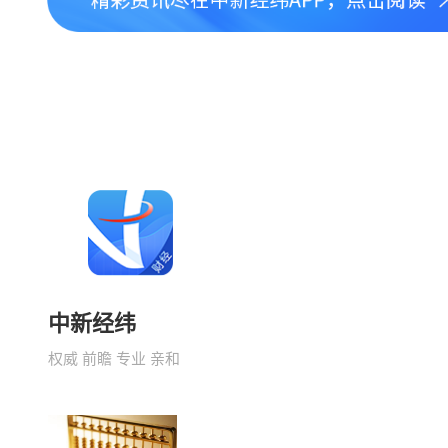
中新经纬
权威 前瞻 专业 亲和