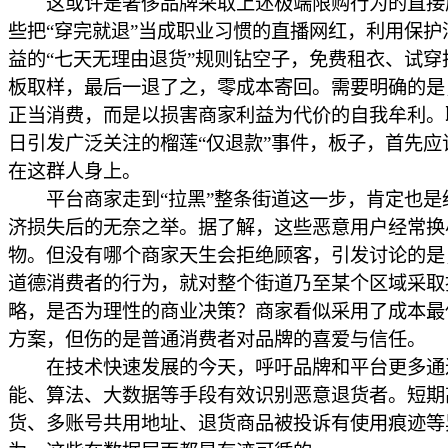
这或许是奢侈品牌采取上述极端限购行为的直接
些把“穿完就退”当成职业习惯的直播网红，利用保护
益的“七天无理由退货”规则钻空子，免费租衣、试穿
板取样，最后一退了之，零成本寄回。需要明确的是
正当消费，而是以损害商家利益为代价的自我牟利。
日引发广泛关注的榴莲“仅退款”事件，板子，首先应
在这群人身上。
平台商家走到“拉黑”整条街道这一步，肯定也是
济损失后的无奈之举。据了解，这些恶意用户经常换
物。但没有哪个商家天生会拒绝顾客，引发讨论的是
道德消费者的行为，就对整个街道乃至某个区域采取
略，是否为理性的商业决策？商家看似采用了成本最
方案，但伤的是普通消费者对品牌的喜爱与信任。
在技术快速发展的今天，呼吁品牌和平台更多通
能、算法、大数据等手段有效识别恶意退货者。短期
货、多账号共用地址、退货商品被投诉有使用痕迹等