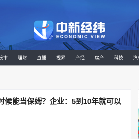
股市
理财
直播
视界
产经
房产
科技
汽
候能当保姆？企业：5到10年就可以