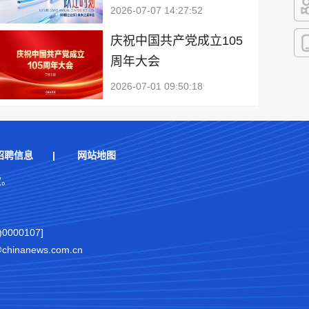
2026-07-07 14:27:52
快
庆祝中国共产党成立105
周年大会
客
2026-07-01 09:50:18
招聘信息
|
网站地图
权。
000107]
nanews.com.cn