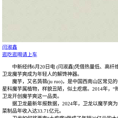
闫淑鑫
逛吃逛喝请上车
中新经纬6月20日电 (闫淑鑫)凭借热量低、高纤
卫龙魔芋爽成为年轻人的解馋神器。
魔芋，又名蒟蒻(ju ruo)，是中国西南山区常见
星科魔芋属植物，样貌丑陋，似土疙瘩。2014年，“
卫龙开创魔芋爽这一品类。
据卫龙最新年报数据，2024年，卫龙以魔芋爽为
菜制品年收入达33.71亿元。