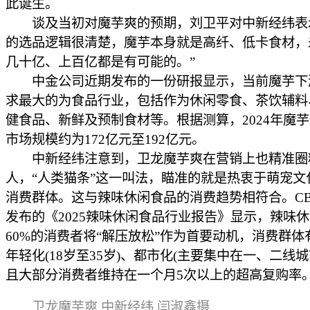
此诞生。
谈及当初对魔芋爽的预期，刘卫平对中新经纬表
的选品逻辑很清楚，魔芋本身就是高纤、低卡食材，
几十亿、上百亿都是有可能的。”
中金公司近期发布的一份研报显示，当前魔芋下
求最大的为食品行业，包括作为休闲零食、茶饮辅料
健食品、新鲜及预制食材等。根据测算，2024年魔
市场规模约为172亿元至192亿元。
中新经纬注意到，卫龙魔芋爽在营销上也精准圈
人，“人类猫条”这一叫法，瞄准的就是热衷于萌宠文
消费群体。这与辣味休闲食品的消费趋势相符合。CBN
发布的《2025辣味休闲食品行业报告》显示，辣味
60%的消费者将“解压放松”作为首要动机，消费群体
年轻化(18岁至35岁)、都市化(主要集中在一、二线城
且大部分消费者维持在一个月5次以上的超高复购率
卫龙魔芋爽 中新经纬 闫淑鑫摄