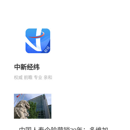
中新经纬
权威 前瞻 专业 亲和