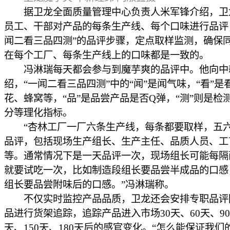
据卫龙全面质量管理中心负责人米军锋介绍，卫
员工、干部对产品的每条生产线、每个口味进行品评
闻二看三品四测”的品评步骤，定点取样监测，确保
在每个工厂、每条生产线上的口味都是一致的。
冯淋瑞每天都会参与到魔芋爽的品评中。他向中
绍，“一闻二看三品四测”中的“闻”是闻气味，“看”是
花、蜂窝等，“品”是品尝产品是否Q弹，“测”则是检
分等理化指标。
“杏林工厂一厂六条生产线，每条都要取样，五
品评，包括现场生产组长、生产主任、品质人员、工
等。通常情况下是一天品评一次，现场组长可能每隔
就要试吃一次，比如制造段组长要品尝半成品的口感
组长要品尝附味后的口感。”冯淋瑞称。
不仅实时监控产品品质，卫龙还会安排专职品评
品进行货架追踪，追踪产品进入市场30天、60天、90
天、150天、180天后的感官变化。“怎么能保证我们