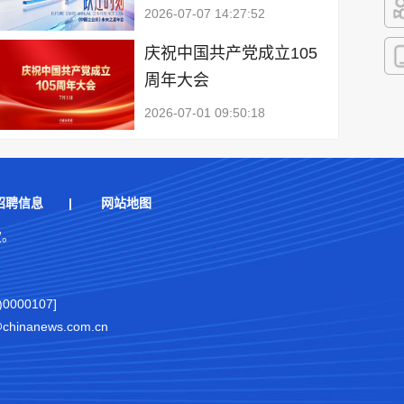
2026-07-07 14:27:52
快
庆祝中国共产党成立105
周年大会
客
2026-07-01 09:50:18
招聘信息
|
网站地图
权。
000107]
nanews.com.cn