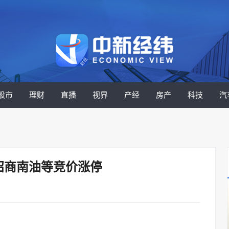
股市
理财
直播
视界
产经
房产
科技
汽
招商南油等竞价涨停