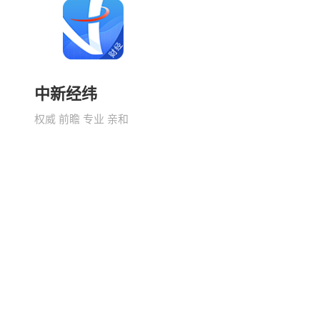
中新经纬
权威 前瞻 专业 亲和