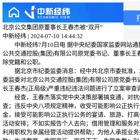
北京公交集团原董事长王春杰被“双开”
中新经纬 | 2024-07-10 14:44:32
中新经纬7月10日电 据中央纪委国家监委网站通
公共交通控股(集团)有限公司原党委书记、董事长王
除党籍和公职。
据北京市纪委监委消息：经中共北京市委批准，
委监委对北京公共交通控股(集团)有限公司原党委书
长王春杰(正局级)严重违纪违法问题进行了立案审查
经查，王春杰落实党中央决策部署搞变通，对抗
查；违反中央八项规定精神，收受可能影响公正执行
金，接受可能影响公正执行公务的宴请、旅游、打高
活动安排；不如实报告个人去向；借用管理和服务对
利用职权为亲属经营活动提供帮助；为他人承揽业务