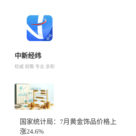
中新经纬
权威 前瞻 专业 亲和
国家统计局：7月黄金饰品价格上
涨24.6%