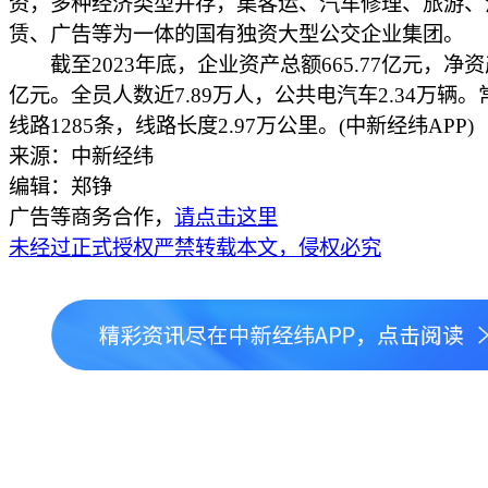
资，多种经济类型并存，集客运、汽车修理、旅游、
赁、广告等为一体的国有独资大型公交企业集团。
截至2023年底，企业资产总额665.77亿元，净资产4
亿元。全员人数近7.89万人，公共电汽车2.34万辆
线路1285条，线路长度2.97万公里。(中新经纬APP)
来源：中新经纬
编辑：郑铮
广告等商务合作，
请点击这里
未经过正式授权严禁转载本文，侵权必究