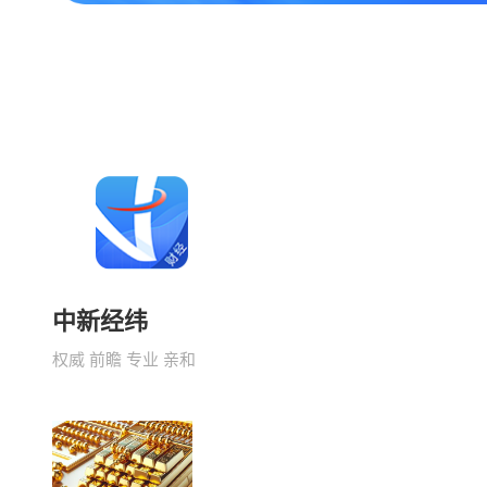
中新经纬
权威 前瞻 专业 亲和