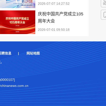
2026-07-07 14:27:52
快
庆祝中国共产党成立105
周年大会
客
2026-07-01 09:50:18
招聘信息
|
网站地图
权。
000107]
nanews.com.cn