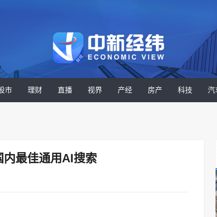
股市
理财
直播
视界
产经
房产
科技
汽
国内最佳通用AI搜索