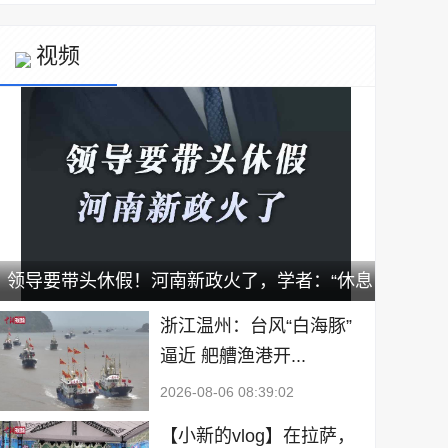
视频
领导要带头休假！河南新政火了，学者：“休息
不等于躺平”｜宅男财经
浙江温州：台风“白海豚”
逼近 舥艚渔港开...
2026-08-06 08:39:02
【小新的vlog】在拉萨，