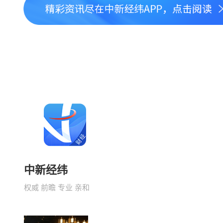
中新经纬
权威 前瞻 专业 亲和