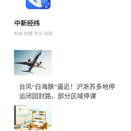
中新经纬
权威 前瞻 专业 亲和
台风“白海豚”逼近！沪浙苏多地停
运闭园封路，部分区域停课