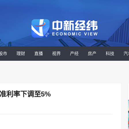
股市
理财
直播
视界
产经
房产
科技
汽
准利率下调至5%