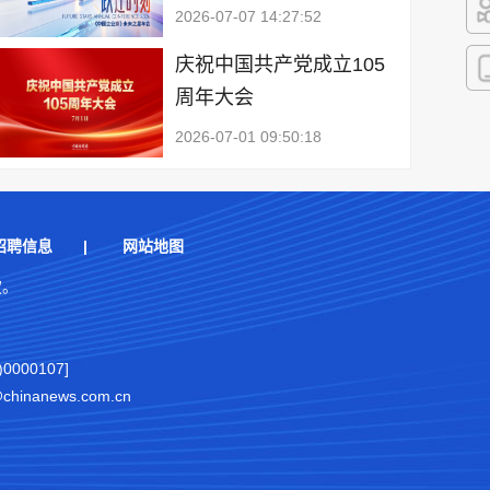
2026-07-07 14:27:52
快
庆祝中国共产党成立105
周年大会
客
2026-07-01 09:50:18
招聘信息
|
网站地图
权。
000107]
nanews.com.cn