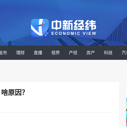
股市
理财
直播
视界
产经
房产
科技
汽
，啥原因？