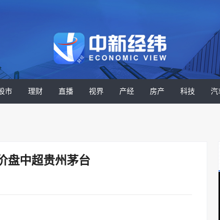
股市
理财
直播
视界
产经
房产
科技
汽
股价盘中超贵州茅台