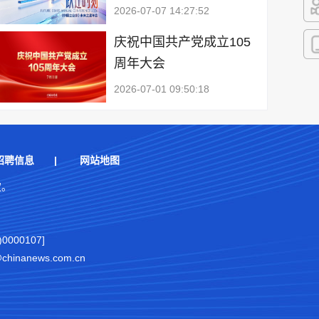
2026-07-07 14:27:52
快
庆祝中国共产党成立105
周年大会
客
2026-07-01 09:50:18
招聘信息
|
网站地图
权。
000107]
nanews.com.cn