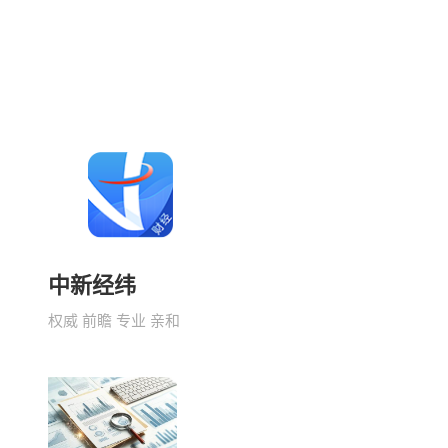
中新经纬
权威 前瞻 专业 亲和