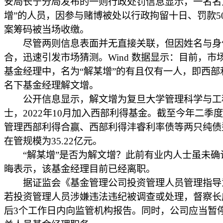
安局长宁分局发布的一则行政处罚信息显示，一名名
增”的人员，因参与赌博被处以行政拘留十日、罚款5
案筹码被当场收缴。
尽管两则信息表面并无直接关联，但因姓名与身
合，迅速引发市场猜测。Wind 数据显示：目前，市场
基金经理中，名为“解某增”的有且仅有一人，即西部
名下基金经理解文增。
公开信息显示，解文增为复旦大学管理科学与工
士，2022年10月加入西部利得基金。截至今年二季
管理西部利得合赢、西部利得沣睿利率债等两只纯债
在管规模为35.22亿元。
“解某增”是否为解文增？此前有业内人士虽未确
晦表示，该基金经理目前已经离职。
据证监会《基金管理公司投资管理人员管理指导
若投资管理人员涉嫌违法违纪被调查或处理，督察长
后3个工作日内向监管机构报告。同时，公司应当暂