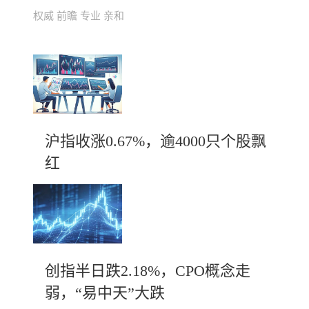
权威 前瞻 专业 亲和
沪指收涨0.67%，逾4000只个股飘
红
创指半日跌2.18%，CPO概念走
弱，“易中天”大跌