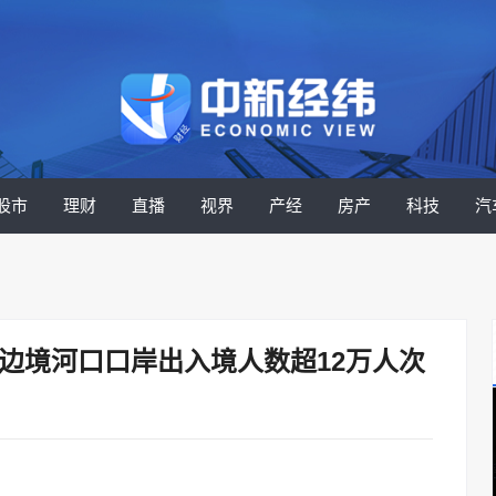
股市
理财
直播
视界
产经
房产
科技
汽
边境河口口岸出入境人数超12万人次