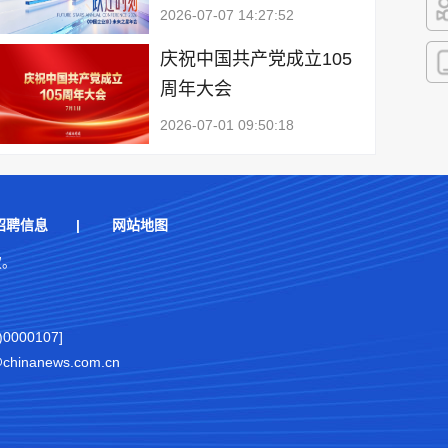
2026-07-07 14:27:52
快
庆祝中国共产党成立105
周年大会
客
2026-07-01 09:50:18
招聘信息
|
网站地图
权。
000107]
nanews.com.cn