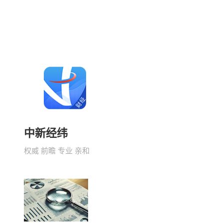
中新经纬
权威 前瞻 专业 亲和