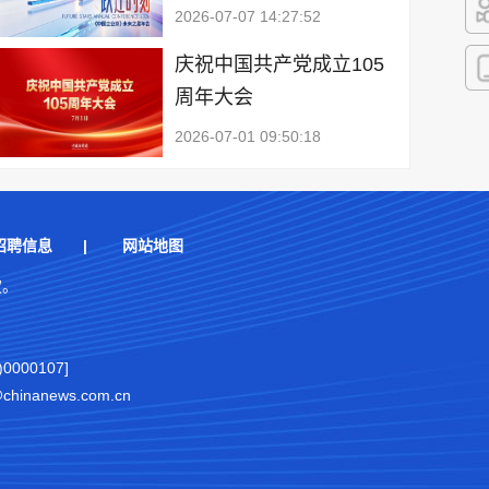
2026-07-07 14:27:52
快
庆祝中国共产党成立105
周年大会
客
2026-07-01 09:50:18
招聘信息
|
网站地图
权。
000107]
nanews.com.cn