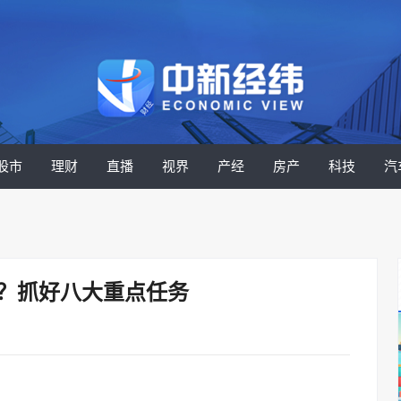
股市
理财
直播
视界
产经
房产
科技
汽
干？抓好八大重点任务