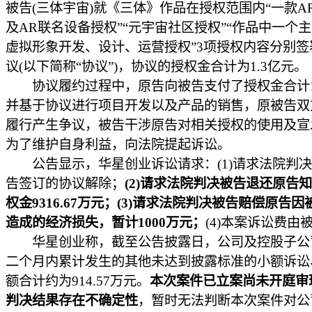
被告(三体宇宙)就《三体》作品在授权范围内“一款A
及AR联名设备授权”“元宇宙社区授权”“作品中一个
虚拟形象开发、设计、运营授权”3项授权内容分别签
议(以下简称“协议”)，协议的授权金合计为1.3亿元。
协议履约过程中，原告向被告支付了授权金合计1
并基于协议进行项目开发以及产品的销售，原被告双
履行产生争议，被告干涉原告对相关授权的使用及宣
为了维护自身利益，向法院提起诉讼。
公告显示，华星创业诉讼请求：(1)请求法院判决
告签订的协议解除；
(2)请求法院判决被告退还原告
权金9316.67万元；(3)请求法院判决被告赔偿原告
造成的经济损失，暂计1000万元；
(4)本案诉讼费由
华星创业称，截至公告披露日，公司及控股子公
二个月内累计发生的其他未达到披露标准的小额诉讼
额合计约为914.57万元。
本次案件已立案尚未开庭审
判决结果存在不确定性
，暂时无法判断本次案件对公