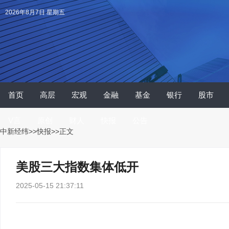
2026年8月7日 星期五
首页
高层
宏观
金融
基金
银行
股市
V言
原创
财人
快报
公告
中新经纬
>>
快报
>>正文
美股三大指数集体低开
2025-05-15 21:37:11