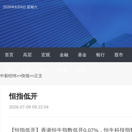
2026年8月8日 星期六
首页
高层
宏观
金融
基金
银行
股市
V言
原创
财人
快报
公告
中新经纬
>>
快报
>>正文
恒指低开
2026-07-09 09:22:04
【恒指低开】香港恒生指数低开0.07%，恒生科技指