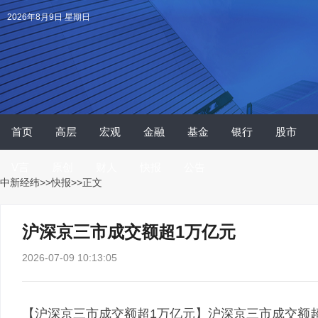
2026年8月9日 星期日
首页
高层
宏观
金融
基金
银行
股市
V言
原创
财人
快报
公告
中新经纬
>>
快报
>>正文
沪深京三市成交额超1万亿元
2026-07-09 10:13:05
【沪深京三市成交额超1万亿元】沪深京三市成交额超