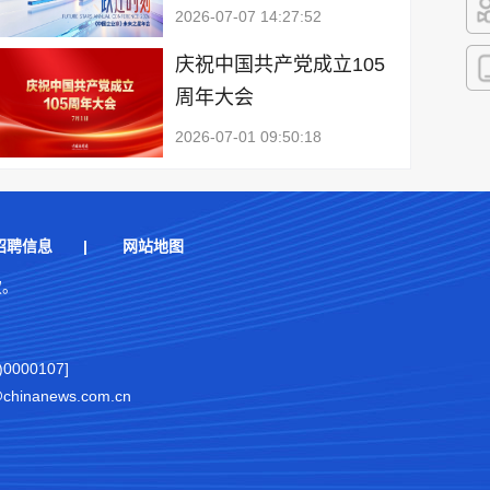
2026-07-07 14:27:52
快
庆祝中国共产党成立105
周年大会
客
2026-07-01 09:50:18
招聘信息
|
网站地图
权。
000107]
nanews.com.cn