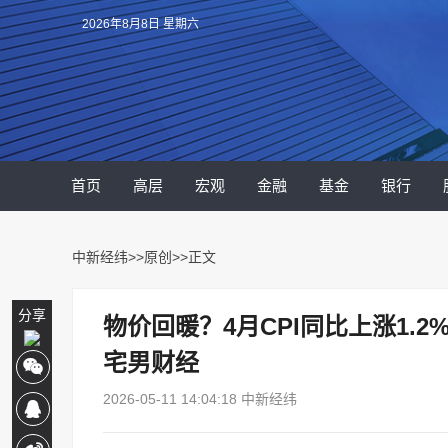
2026年8月8日 星期六
首页
高层
宏观
金融
基金
银行
中新经纬
>>
原创
>>正文
分享
物价回暖？4月CPI同比上涨1.
宅男财经
2026-05-11 14:04:18 中新经纬