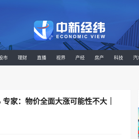
股市
理财
直播
视界
产经
房产
科技
汽
2% 专家：物价全面大涨可能性不大｜